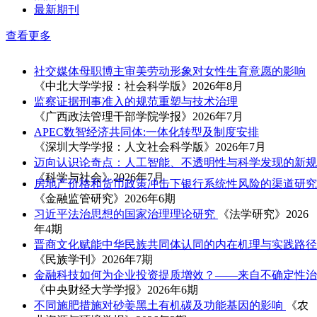
最新期刊
查看更多
社交媒体母职博主审美劳动形象对女性生育意愿的影响
《中北大学学报：社会科学版》2026年8月
监察证据刑事准入的规范重塑与技术治理
《广西政法管理干部学院学报》2026年7月
APEC数智经济共同体:一体化转型及制度安排
《深圳大学学报：人文社会科学版》2026年7月
迈向认识论奇点：人工智能、不透明性与科学发现的新规
《科学与社会》2026年7月
房地产价格和货币政策冲击下银行系统性风险的渠道研究
《金融监管研究》2026年6期
习近平法治思想的国家治理理论研究
《法学研究》2026
年4期
晋商文化赋能中华民族共同体认同的内在机理与实践路径
《民族学刊》2026年7期
金融科技如何为企业投资提质增效？——来自不确定性治
《中央财经大学学报》2026年6期
不同施肥措施对砂姜黑土有机碳及功能基因的影响
《农