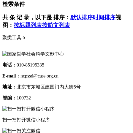
检索条件
共
条 记 录，以下是
排序：
默认排序
时间排序
视
图：
按标题列表
按简文列表
聚类工具
0
电话：
010-85195335
E-mail：
ncpssd@cass.org.cn
地址：
北京市东城区建国门内大街5号
邮编：
100732
扫一扫打开微信小程序