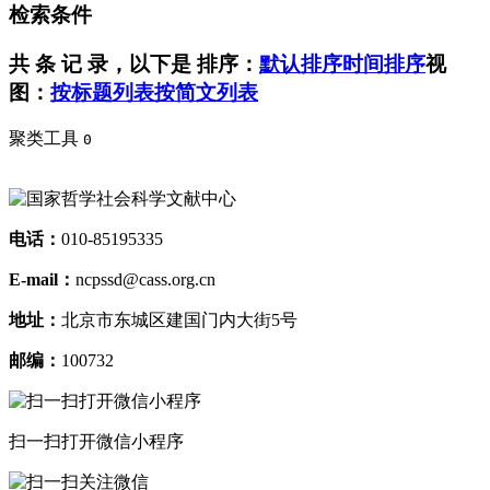
检索条件
共
条 记 录，以下是
排序：
默认排序
时间排序
视
图：
按标题列表
按简文列表
聚类工具
0
电话：
010-85195335
E-mail：
ncpssd@cass.org.cn
地址：
北京市东城区建国门内大街5号
邮编：
100732
扫一扫打开微信小程序