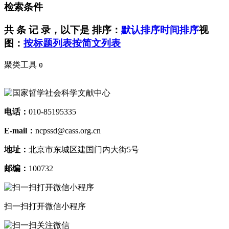
检索条件
共
条 记 录，以下是
排序：
默认排序
时间排序
视
图：
按标题列表
按简文列表
聚类工具
0
电话：
010-85195335
E-mail：
ncpssd@cass.org.cn
地址：
北京市东城区建国门内大街5号
邮编：
100732
扫一扫打开微信小程序