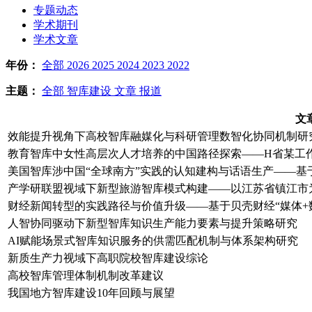
专题动态
学术期刊
学术文章
年份：
全部
2026
2025
2024
2023
2022
主题：
全部
智库建设
文章
报道
文
效能提升视角下高校智库融媒化与科研管理数智化协同机制研
教育智库中女性高层次人才培养的中国路径探索——H省某工
美国智库涉中国“全球南方”实践的认知建构与话语生产——
产学研联盟视域下新型旅游智库模式构建——以江苏省镇江市
财经新闻转型的实践路径与价值升级——基于贝壳财经“媒体+
人智协同驱动下新型智库知识生产能力要素与提升策略研究
AI赋能场景式智库知识服务的供需匹配机制与体系架构研究
新质生产力视域下高职院校智库建设综论
高校智库管理体制机制改革建议
我国地方智库建设10年回顾与展望