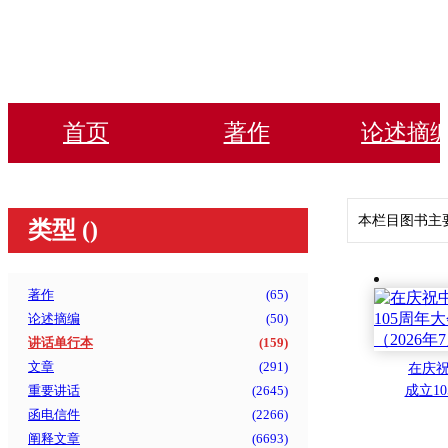
首页
著作
论述摘
本栏目图书主
类型 (
)
著作
(
65
)
论述摘编
(
50
)
讲话单行本
(
159
)
文章
(
291
)
在庆
重要讲话
(
2645
)
成立1
的讲话（
函电信件
(
2266
)
阐释文章
(
6693
)