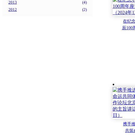
2013
(
4
)
2012
(
2
)
在纪
辰10
的讲话
月
携手
共筑