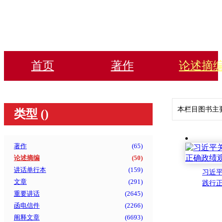
首页
著作
论述摘
本栏目图书主
类型 (
)
著作
(
65
)
论述摘编
(
50
)
讲话单行本
(
159
)
习近
文章
(
291
)
践行
重要讲话
(
2645
)
函电信件
(
2266
)
阐释文章
(
6693
)