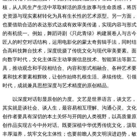
核，从人民生产生活中萃取鲜活的原生故事与生命质感，将历
史资源与现实素材转化为具有生长性的艺术原型。另一方面，
也要借助合适的表达形式达成有效审美传递，实现内容与形式
的有机统一。例如，舞蹈诗剧《只此青绿》构建展卷人与古今
匠人的时空对话结构，运用电影化的蒙太奇剪辑手法，同时结
合高科技舞台技术，深度统摄了传统文化与现代审美要素。面
向数字时代，文化主体应主动掌握信息技术、智能算法等新工
具，推动观念和手段相结合、内容和形式相融合、各种艺术要
素和技术要素相辉映，让创作始终扎根生活、承续传统、引领
时代，成就兼具思想深度与艺术精度的原创精品。
以深度对话彰显原创的力度。文艺是世界语言，谈文艺，
其实就是谈社会、谈人生，最容易相互理解、沟通心灵。文化
创作者要具有深切的本土关怀与开阔的人类视野，以高质量原
创作品实现古今中外对话。既要深植中华优秀传统文化，汲取
丰厚滋养，筑牢文化主体性；也要前瞻人类文明演进趋势，敏