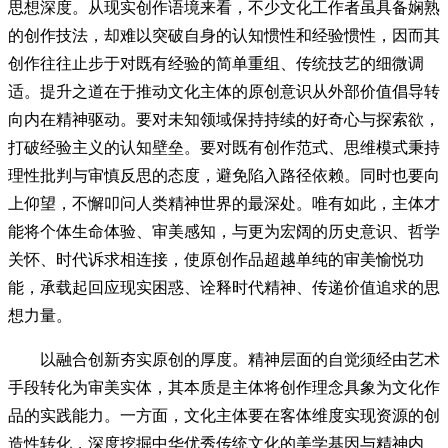
思想深度。从现实创作语境来看，不少文化工作者虽具备娴熟
的创作技法，却难以突破自身的认知惯性和经验惯性，因而其
创作往往止步于对既有经验的简单重组、传统技艺的细微调
适。提升之道在于推动文化主体的原创意识从外部价值倡导转
向内在精神驱动。要对未知领域保持持续的好奇心与探索欲，
打破经验主义的认知壁垒。要对既有创作范式、思维模式秉持
理性批判与审慎反思的态度，避免陷入路径依赖。同时也要向
上仰望，不懈叩问人类精神世界的最深处。唯有如此，主体才
能将个体生命体验、审美感知，与更为宏阔的历史意识、哲学
关怀、时代诉求相连接，使原创作品超越单纯的审美愉悦功
能，承载起回应现实困惑、诠释时代精神、传递价值追求的思
想力量。
以融合创新夯实原创的厚度。精神层面的自觉须经由艺术
手段转化为审美实体，其本质是主体将创作理念具象为文化作
品的实践能力。一方面，文化主体要在客体维度实现资源的创
造性转化，深度挖掘中华优秀传统文化的美学基因与精神内