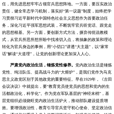
任，用先进思想牢牢占领官兵思想阵地。一方面，要压实政治
责任，健全常态学习机制，落实好“第一议题”制度，始终把学
习贯彻习近平新时代中国特色社会主义思想作为首要政治任
务，深化习近平强军思想武装，不断筑牢官兵听党话、跟党走
的思想根基。另一方面，要创新方式方法，摒弃传统说教模
式，从官兵所思所想所盼中找准切入点，将抽象的政策和理论
转化为官兵身边的事例，用“小切口”讲透“大主题”，以“家常
话”解读“大道理”，让党的创新理论更加深入人心。
严肃党内政治生活，锤炼党性修养。
党内政治生活是锤炼
党性、纯洁队伍、提高战斗力的“大熔炉”，是我们党作为马克
思主义政党区别于其他政党的重要特征。早在1929年，《古田
会议决议》中就提出，要“教育党员使党员的思想和党内的生
活都政治化，科学化”。作为党在军队基层的“神经末梢”，基
层党组织必须烧旺党内政治生活炉火，推动部队建设提质增
效。要增强政治性，教育引导官兵坚守初心使命、坚定政治信