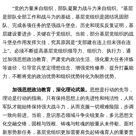
“党的力量来自组织，部队凝聚力战斗力来自组织。”基层
是部队全部工作和战斗力的基础，基层党组织是团结巩固部
队、完成各项任务的坚强战斗堡垒。历史和现实反复证明，基
层建设要进步，关键在于党组织。当前，部分基层党组织的战
斗堡垒作用发挥欠佳，究其原因是“支部建在连上但未强在连
上”。必须不断提高基层党组织领导力、组织力、执行力，通
过加强思想政治教育、严肃党内政治生活、强化重大任务淬炼
等途径，引导官兵坚定理想信念、增强党性修养、提升打赢能
力，不断将党的政治优势和组织优势转化为制胜优势。
加强思想政治教育，深化理论武装。
思想是行动的先导，
理论是行动的指南。只有保持思想上的先进性和纯洁性，人民
军队才能始终保持强大战斗力，从而克服一切艰难险阻，步调
一致向前进。当前，意识形态领域斗争尖锐复杂，多元思想文
化交融交锋，固根与毁根、铸魂与蛀魂的较量从未停歇。面对
新形势新任务，基层党组织更加需要肩负起铸魂育人的重要责