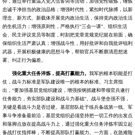
仰，通过举行重温入党入伍誓词等活动，加强党性锻炼，锤炼
忠诚干净担当的政治品格；增强时代性，紧扣时代脉搏，以新
理念、新方式、新载体开展党内政治生活，保持党内政治生活
的生机活力；增强原则性，严格执行“三会一课”、组织生活
会、民主评议党员等制度，时刻把党章党规党纪挺在前面，确
保组织生活严肃认真；增强战斗性，用好批评和自我批评锐利
武器，开展积极健康的思想斗争，帮助官兵不断廓清思想迷
雾、纠正行为偏差。
强化重大任务淬炼，提高打赢能力。
我军的根本职能是打
仗，战斗力标准是军队建设唯一的根本的标准。习主席指
出，“要加强基层党组织建设，增强按纲抓建和带领官兵遂行
任务能力，夯实部队建设和战斗力基础”。战斗堡垒强不强，
关键是看战斗力是否过硬。基层部队处于练兵备战第一线、军
事斗争准备最前沿，基层党组织必须坚持把一切工作的出发点
和落脚点放在提高战斗力上，通过强化重大任务淬炼牢固立起
备战打仗指挥棒，不断提高部队打赢能力。一方面，在急难险