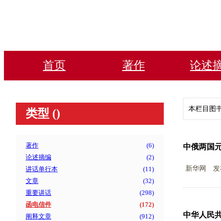
首页
著作
论述
本栏目图
类型 (
)
著作
(
6
)
中俄两国
论述摘编
(
2
)
新华网
发
讲话单行本
(
11
)
文章
(
32
)
重要讲话
(
298
)
函电信件
(
172
)
中华人民
阐释文章
(
912
)