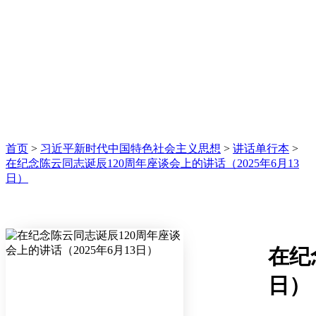
首页
>
习近平新时代中国特色社会主义思想
>
讲话单行本
>
在纪念陈云同志诞辰120周年座谈会上的讲话（2025年6月13
日）
在纪
日）