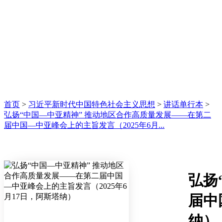
首页
>
习近平新时代中国特色社会主义思想
>
讲话单行本
>
弘扬“中国—中亚精神” 推动地区合作高质量发展——在第二
届中国—中亚峰会上的主旨发言（2025年6月...
弘扬
届中
纳）