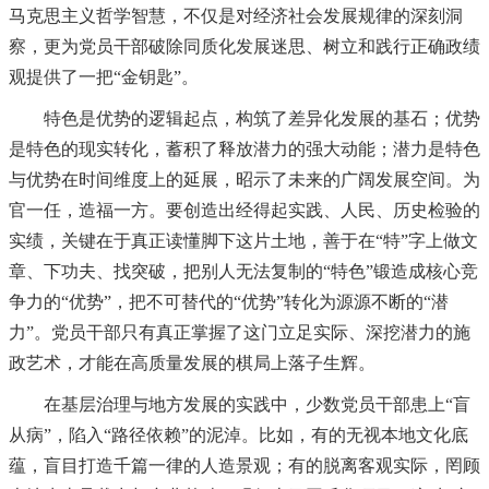
马克思主义哲学智慧，不仅是对经济社会发展规律的深刻洞
察，更为党员干部破除同质化发展迷思、树立和践行正确政绩
观提供了一把“金钥匙”。
特色是优势的逻辑起点，构筑了差异化发展的基石；优势
是特色的现实转化，蓄积了释放潜力的强大动能；潜力是特色
与优势在时间维度上的延展，昭示了未来的广阔发展空间。为
官一任，造福一方。要创造出经得起实践、人民、历史检验的
实绩，关键在于真正读懂脚下这片土地，善于在“特”字上做文
章、下功夫、找突破，把别人无法复制的“特色”锻造成核心竞
争力的“优势”，把不可替代的“优势”转化为源源不断的“潜
力”。党员干部只有真正掌握了这门立足实际、深挖潜力的施
政艺术，才能在高质量发展的棋局上落子生辉。
在基层治理与地方发展的实践中，少数党员干部患上“盲
从病”，陷入“路径依赖”的泥淖。比如，有的无视本地文化底
蕴，盲目打造千篇一律的人造景观；有的脱离客观实际，罔顾