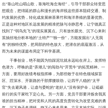
出“靠山吃山唱山歌，靠海吃海念海经”，引导干部群众转变思
想观念，把绵延的群山和漫长的海岸线这些原本阻碍交通、制
约发展的劣势，转化成发展林茶果竹和海洋养殖的显著优势。
正是这种对地区长远发展的精准把脉与冷静思考，让宁德真正
找到了“弱鸟先飞”的现实展翼点。只有放长眼光、沉下心来剥
茧抽丝地分析本地的“土特产”“独一份”，方能发掘出“人无我
有”的独特优势，把局部的特色放大，把潜在的底蕴激活，从
而为未来的谋篇布局定下科学基调。
干事创业，绝不能因为怕踩泥坑就永远站在岸上。发挥特
色潜力，呼唤的是“弄潮儿”的闯劲与“开荒牛”的拓荒精神。一
方面，要用好政绩考核指挥棒，为那些敢于在特色领域探盲
区、蹚深水、开新路的干部撑腰鼓劲，让四平八稳的“太平
官”失去避风港，让虚与委蛇的“老好人”没有保护伞，让砥砺
前行的实干家吃下定心丸。另一方面，党员干部要淬炼舍我其
谁的担当精神，把对党和人民的高度负责转化为攻坚克难的勇
气，沉下身子多调研、静下心来多思考，立足本地实际，以强