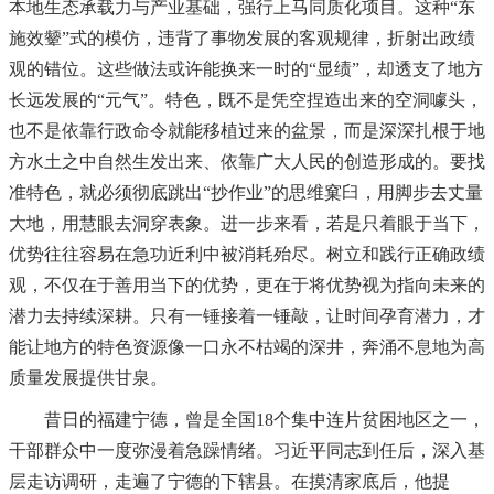
本地生态承载力与产业基础，强行上马同质化项目。这种“东
施效颦”式的模仿，违背了事物发展的客观规律，折射出政绩
观的错位。这些做法或许能换来一时的“显绩”，却透支了地方
长远发展的“元气”。特色，既不是凭空捏造出来的空洞噱头，
也不是依靠行政命令就能移植过来的盆景，而是深深扎根于地
方水土之中自然生发出来、依靠广大人民的创造形成的。要找
准特色，就必须彻底跳出“抄作业”的思维窠臼，用脚步去丈量
大地，用慧眼去洞穿表象。进一步来看，若是只着眼于当下，
优势往往容易在急功近利中被消耗殆尽。树立和践行正确政绩
观，不仅在于善用当下的优势，更在于将优势视为指向未来的
潜力去持续深耕。只有一锤接着一锤敲，让时间孕育潜力，才
能让地方的特色资源像一口永不枯竭的深井，奔涌不息地为高
质量发展提供甘泉。
昔日的福建宁德，曾是全国18个集中连片贫困地区之一，
干部群众中一度弥漫着急躁情绪。习近平同志到任后，深入基
层走访调研，走遍了宁德的下辖县。在摸清家底后，他提