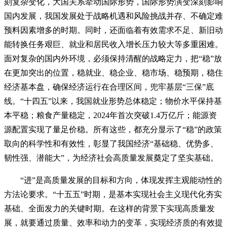
刻复杂变化，大国关系牵动国际形势，国际形势演变深刻影响
国内发展，我国发展处于战略机遇和风险挑战并存、不确定难
预料因素增多的时期。同时，还面临着有效需求不足、新旧动
能转换任务艰巨、就业和居民收入增长压力较大等多重困难。
面对复杂的国内外环境，必须保持清醒的战略定力，把“稳”放
在更加突出的位置，稳就业、稳企业、稳市场、稳预期，稳住
经济基本盘，确保经济运行在合理区间，兜牢基层“三保”底
线。“十四五”以来，我国就业形势总体稳定；物价水平保持基
本平稳；粮食产量稳定，2024年首次突破1.4万亿斤；能源资
源配置实现了量足价稳。所有这些，都充分显示了“稳”的政策
取向的科学性和有效性，彰显了我国经济“基础稳、优势多、
韧性强、潜能大”，为经济社会高质量发展奠定了坚实基础。
“进”是高质量发展的目标和方向，体现发挥主观能动性的
方法论要求。“十五五”时期，是基本实现社会主义现代化夯实
基础、全面发力的关键时期。在这样的背景下实现高质量发
展，就要通过质量、效率和动力的变革，实现经济质的有效提