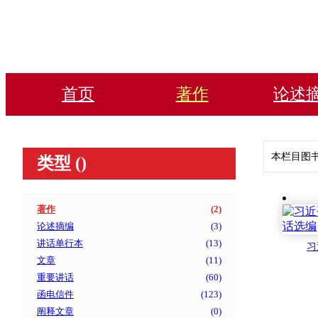
首页
著作
论述
本栏目图
类型 (
)
著作
(
2
)
论述摘编
(
3
)
讲话单行本
(
13
)
习
文章
(
11
)
重要讲话
(
60
)
函电信件
(
123
)
阐释文章
(
0
)