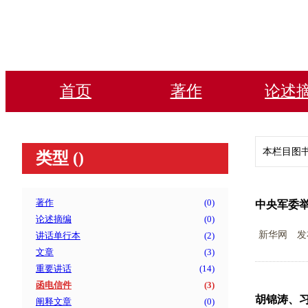
首页
著作
论述
本栏目图
类型 (
)
著作
(
0
)
中央军委
论述摘编
(
0
)
新华网
发
讲话单行本
(
2
)
文章
(
3
)
重要讲话
(
14
)
函电信件
(
3
)
胡锦涛、
阐释文章
(
0
)