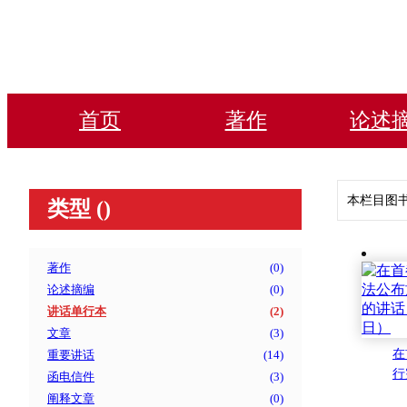
首页
著作
论述
本栏目图
类型 (
)
著作
(
0
)
论述摘编
(
0
)
讲话单行本
(
2
)
文章
(
3
)
在
重要讲话
(
14
)
行
函电信件
(
3
)
周
阐释文章
(
0
)