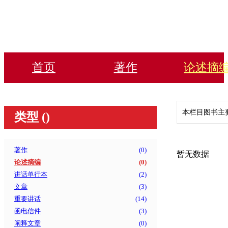
首页
著作
论述摘
本栏目图书主
类型 (
)
著作
(
0
)
暂无数据
论述摘编
(
0
)
讲话单行本
(
2
)
文章
(
3
)
重要讲话
(
14
)
函电信件
(
3
)
阐释文章
(
0
)