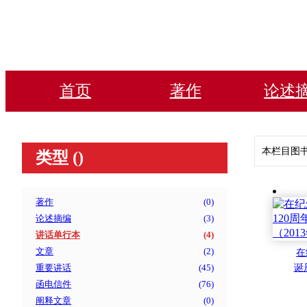
首页
著作
论述
本栏目图
类型 (
)
著作
(
0
)
论述摘编
(
3
)
讲话单行本
(
4
)
文章
(
2
)
在
重要讲话
(
45
)
诞
上
函电信件
(
76
)
阐释文章
(
0
)