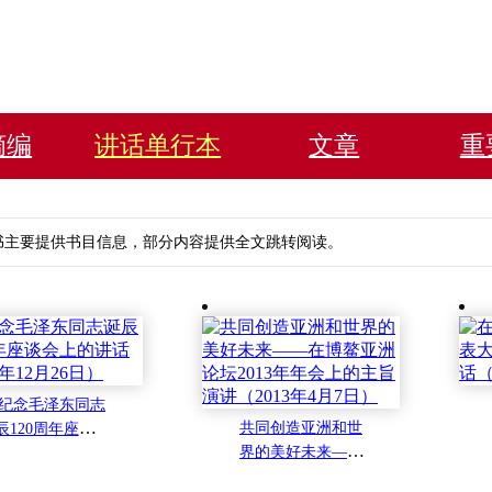
摘编
讲话单行本
文章
重
书主要提供书目信息，部分内容提供全文跳转阅读。
纪念毛泽东同志
共同创造亚洲和世
辰120周年座谈会
界的美好未来——
的讲话（2013年1
在博鳌亚洲论坛201
2月26日）