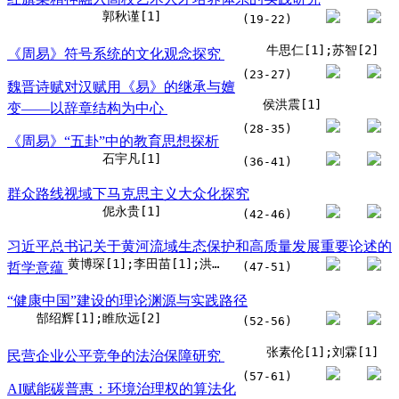
郭秋谨[1]
(19-22)
牛思仁[1];苏智[2]
《周易》符号系统的文化观念探究
(23-27)
魏晋诗赋对汉赋用《易》的继承与嬗
侯洪震[1]
变——以辞章结构为中心
(28-35)
《周易》“五卦”中的教育思想探析
石宇凡[1]
(36-41)
群众路线视域下马克思主义大众化探究
伲永贵[1]
(42-46)
习近平总书记关于黄河流域生态保护和高质量发展重要论述的
黄博琛[1];李田苗[1];洪肖静[1]
哲学意蕴
(47-51)
“健康中国”建设的理论渊源与实践路径
郜绍辉[1];睢欣远[2]
(52-56)
张素伦[1];刘霖[1]
民营企业公平竞争的法治保障研究
(57-61)
AI赋能碳普惠：环境治理权的算法化