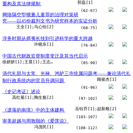
郭磊[1]
重构及其法律规制
(62-67)
网络隔空型猥亵儿童罪的治理对策研
究——以45份裁判文书为研究样本的实证分析
王全[1];马心怡[2]
(68-75)
洋务时期从师夷长技到引进科学的重大跨越
许晓东[1]
(76-84)
中国古代财政监督制度变迁及其当代启示
徐妍妍[1];王晨[1];王志跃[2]
(85-90)
清代礼部与太常、光禄、鸿胪三寺统属问题考——兼论清代礼
顾俊杰[1]
制行政系统内的官员升调问题
(91-96)
《史记考证》述论
高红菊[1];陶生魁[2]
(97-102)
岳钰乔[1];赵新顺[2]
《遗落的南境》中的主体建构
(103-107)
审美超越与周敦颐的《爱莲说》
冯茂民[1]
(108-112)