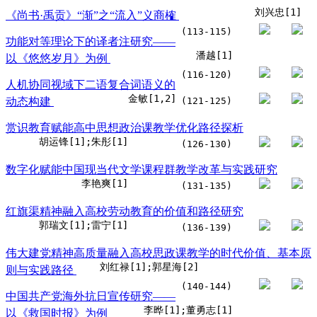
刘兴忠[1]
《尚书·禹贡》“渐”之“流入”义商榷
(113-115)
功能对等理论下的译者注研究——
潘越[1]
以《悠悠岁月》为例
(116-120)
人机协同视域下二语复合词语义的
金敏[1,2]
动态构建
(121-125)
赏识教育赋能高中思想政治课教学优化路径探析
胡运锋[1];朱彤[1]
(126-130)
数字化赋能中国现当代文学课程群教学改革与实践研究
李艳爽[1]
(131-135)
红旗渠精神融入高校劳动教育的价值和路径研究
郭瑞文[1];雷宁[1]
(136-139)
伟大建党精神高质量融入高校思政课教学的时代价值、基本原
刘红禄[1];郭星海[2]
则与实践路径
(140-144)
中国共产党海外抗日宣传研究——
李晔[1];董勇志[1]
以《救国时报》为例