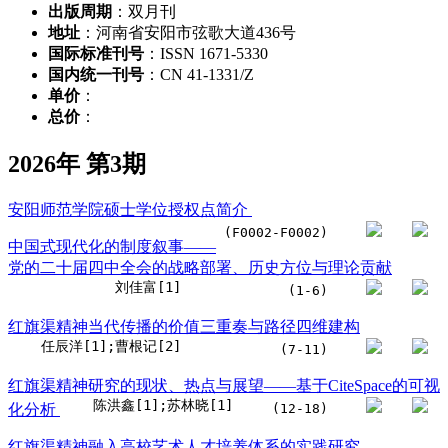
出版周期
：双月刊
地址
：河南省安阳市弦歌大道436号
国际标准刊号
：ISSN 1671-5330
国内统一刊号
：CN 41-1331/Z
单价
：
总价
：
2026年 第3期
安阳师范学院硕士学位授权点简介
(F0002-F0002)
中国式现代化的制度叙事——
党的二十届四中全会的战略部署、历史方位与理论贡献
刘佳富[1]
(1-6)
红旗渠精神当代传播的价值三重奏与路径四维建构
任辰洋[1];曹根记[2]
(7-11)
红旗渠精神研究的现状、热点与展望——基于CiteSpace的可视
陈洪鑫[1];苏林晓[1]
化分析
(12-18)
红旗渠精神融入高校艺术人才培养体系的实践研究