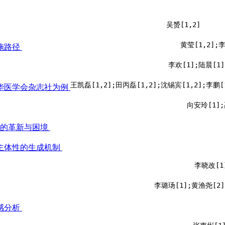
吴赟[1,2]
黄莹[1,2];
施路径
李欢[1];陆晨[1]
华医学会杂志社为例
向安玲[1];
达的革新与困境
主体性的生成机制
李晓改[1
李璐玚[1];黄渔尧[2]
感分析