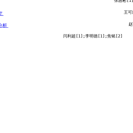
张惠彬[1
王可
究
赵
分析
闫利超[1];李明德[1];焦铭[2]