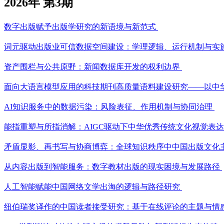
2026年 第3期
数字出版赋予出版学研究的新语境与新范式
词元驱动出版业可信数据空间建设：学理逻辑、运行机制与实
资产围栏与公共原野：新闻数据库开发的权利边界
面向大语言模型应用的科技期刊高质量语料建设研究——以中
AI知识服务中的数据污染：风险表征、作用机制与协同治理
能指重塑与所指消解：AIGC驱动下中华优秀传统文化视觉表
矛盾显影、再书写与协商博弈：全球知识秩序中中国出版文化
从内容出版到智能服务：数字教材出版的现实困境与发展路径
人工智能赋能中国网络文学出海的逻辑与路径研究
纽伯瑞奖译作的中国读者接受研究：基于在线评论的主题与情