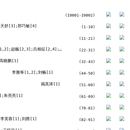
(I0001-I0002)
李天舒[3];郭巧敏[4]
(1-10)
(11-21)
王凯磊[1,2];田丙磊[1,2];沈锡宾[1,2];李鹏[1,2];赵巍[2,3];吕相征[2,4];魏均民[2,4]
(22-31)
高晓鹏[1]
(32-43)
李雅筝[1,2];刘畅[1]
(44-50)
揭其涛[1]
(51-60)
];朱亮亮[1]
(61-69)
(70-81)
李芙蓉[1];刘茜[1]
(82-91)