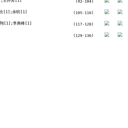
];王怀宾[1]
(92-104)
欣[1];余昉[1]
(105-116)
翔[1];李典峰[1]
(117-128)
(129-136)