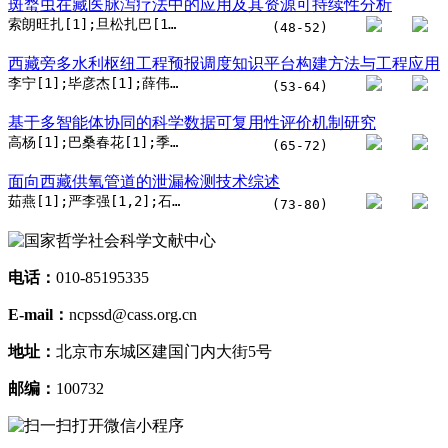
斑蝥虫在藏医脉泻疗法中的应用及其资源可持续性分析
索朗旺扎[1];旦松扎巴[1];索朗多布吉[1];桑珠群培[2]
(48-52)
西藏旁多水利枢纽工程预报调度知识平台构建方法与工程应用
李宁[1];毕彦杰[1];薛伟[1]
(53-64)
基于多智能体协同的科学数据可复用性评价机制研究
高杨[1];巴桑春花[1];季亚楠[2];蒋聿恺[2]
(65-72)
面向西藏供氧管道的泄漏检测技术综述
茹燕[1];严李强[1,2];石立鹏[1];赵旭东[1];方婍如[1]
(73-80)
电话：
010-85195335
E-mail：
ncpssd@cass.org.cn
地址：
北京市东城区建国门内大街5号
邮编：
100732