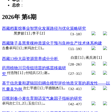
总价
：
2026年 第6期
西藏档案馆事业智慧化发展路径与优化策略研究
黑梦姣[1];李子[2]
(3-10)
西藏隆子县黑青稞种质退化干预与良种生产技术体系构建
古桑卓玛[1];米玛次仁[1];卓玛[1]
(11-19)
白苗[1];蒋兵涛[1]
西藏13份大蒜资源营养成分分析
(20-26)
药用植物川贝母组培苗的炼苗移栽研
付浩翔[1];付绍兵[2];谢慧敏[2];谢慧淦[2];叶本贵[1,3]
究
(27-31)
基于信息量和逻辑回归耦合模型评价地质灾害的易发性——以
次仁平措[1];平措朗杰[1];仁青旺姆[1];普穷[1];达娃[1]
扎囊县为例
(32-41)
日喀则春小麦生育期适宜气象因子指标的研究
卓玛次仁[1,2];玉拉[1];边巴普尺[1];丹增准嘎[3];珠杰桑布[2,4]
(42-47)