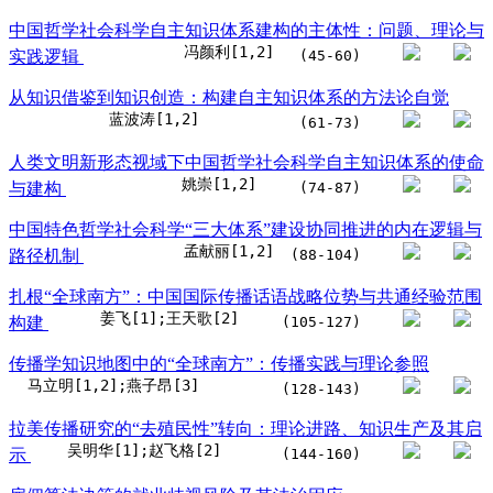
中国哲学社会科学自主知识体系建构的主体性：问题、理论与
冯颜利[1,2]
实践逻辑
(45-60)
从知识借鉴到知识创造：构建自主知识体系的方法论自觉
蓝波涛[1,2]
(61-73)
人类文明新形态视域下中国哲学社会科学自主知识体系的使命
姚崇[1,2]
与建构
(74-87)
中国特色哲学社会科学“三大体系”建设协同推进的内在逻辑与
孟献丽[1,2]
路径机制
(88-104)
扎根“全球南方”：中国国际传播话语战略位势与共通经验范围
姜飞[1];王天歌[2]
构建
(105-127)
传播学知识地图中的“全球南方”：传播实践与理论参照
马立明[1,2];燕子昂[3]
(128-143)
拉美传播研究的“去殖民性”转向：理论进路、知识生产及其启
吴明华[1];赵飞格[2]
示
(144-160)