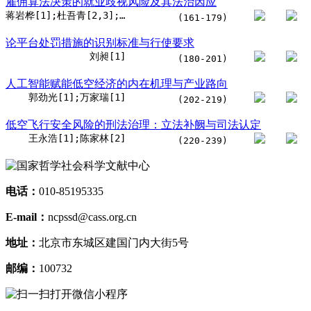
雇佣算法决策的就业歧视风险及其法治因应
蒋岩桦[1];杜吾青[2,3];李展硕[1]
(161-179)
论平台处罚措施的识别标准与行使要求
刘昶[1]
(180-201)
人工智能赋能低空经济的内在机理与产业路向
郭劲光[1];万家瑞[1]
(202-219)
低空飞行安全风险的刑法治理：立法补阙与司法认定
王永浩[1];陈家林[2]
(220-239)
电话：
010-85195335
E-mail：
ncpssd@cass.org.cn
地址：
北京市东城区建国门内大街5号
邮编：
100732