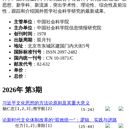
思想、新学科、新流派，突出学术性、理论性、综合性及前沿
性，跟踪和介绍国外哲学社会科学研究的最新成果。
主管单位
：中国社会科学院
主办单位
：中国社会科学院信息情报研究院
创刊时间
：1978
出版周期
：双月刊
地址
：北京市东城区建国门内大街5号
国际标准刊号
：ISSN 2097-2482
国内统一刊号
：CN 10-1871/C
邮发代号
：82-632
单价
：
总价
：
2026年 第3期
习近平文化思想的方法论原则及其重大意义
杨仁忠[1,2,3];熊宇航[2]
(5-24)
论新时代文化体制改革的“双效统一”：逻辑、实践与进路
任力[1,2];章阳[1]
(25-44)