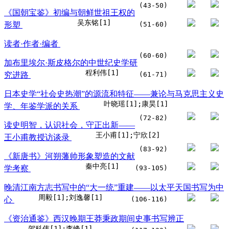
(43-50)
《国朝宝鉴》初编与朝鲜世祖王权的
吴东铭[1]
形塑
(51-60)
读者·作者·编者
(60-60)
加布里埃尔·斯皮格尔的中世纪史学研
程利伟[1]
究进路
(61-71)
日本史学“社会史热潮”的源流和特征——兼论与马克思主义史
叶晓瑶[1];康昊[1]
学、年鉴学派的关系
(72-82)
读史明智，认识社会，守正出新——
王小甫[1];宁欣[2]
王小甫教授访谈录
(83-92)
《新唐书》河朔藩帅形象塑造的文献
秦中亮[1]
学考察
(93-105)
晚清江南方志书写中的“大一统”重建——以太平天国书写为中
周毅[1];刘逸馨[1]
心
(106-116)
《资治通鉴》西汉晚期王莽秉政期间史事书写辨正
贺科伟[1];李峰[1]