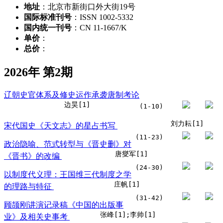
地址
：北京市新街口外大街19号
国际标准刊号
：ISSN 1002-5332
国内统一刊号
：CN 11-1667/K
单价
：
总价
：
2026年 第2期
辽朝史官体系及修史运作承袭唐制考论
边昊[1]
(1-10)
刘力耘[1]
宋代国史《天文志》的星占书写
(11-23)
政治隐喻、范式转型与《晋史删》对
唐燮军[1]
《晋书》的改编
(24-30)
以制度代义理：王国维三代制度之学
庄帆[1]
的理路与特征
(31-42)
顾颉刚讲演记录稿《中国的出版事
张峰[1];李帅[1]
业》及相关史事考