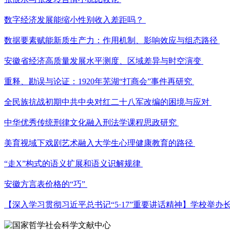
数字经济发展能缩小性别收入差距吗？
数据要素赋能新质生产力：作用机制、影响效应与组态路径
安徽省经济高质量发展水平测度、区域差异与时空演变
重释、勘误与论证：1920年芜湖“打商会”事件再研究
全民族抗战初期中共中央对红二十八军改编的困境与应对
中华优秀传统刑律文化融入刑法学课程思政研究
美育视域下戏剧艺术融入大学生心理健康教育的路径
“走X”构式的语义扩展和语义识解规律
安徽方言表价格的“巧”
【深入学习贯彻习近平总书记“5·17”重要讲话精神】学校举