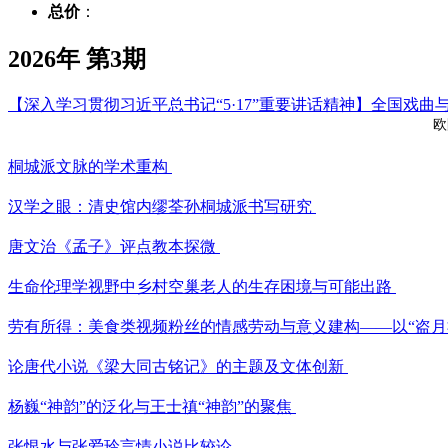
总价
：
2026年 第3期
【深入学习贯彻习近平总书记“5·17”重要讲话精神】全国戏
欧
桐城派文脉的学术重构
汉学之眼：清史馆内缪荃孙桐城派书写研究
唐文治《孟子》评点教本探微
生命伦理学视野中乡村空巢老人的生存困境与可能出路
劳有所得：美食类视频粉丝的情感劳动与意义建构——以“盗月
论唐代小说《梁大同古铭记》的主题及文体创新
杨巍“神韵”的泛化与王士禛“神韵”的聚焦
张恨水与张爱玲言情小说比较论