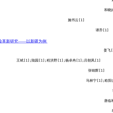
和晓娟
施书云[1]
谭乔[1]
险革新研究——以新疆为例
姜飞[
王斌[1];陆园[1];程洪野[1];杨卓冉[1];吕朝凤[1]
张锦辉[1]
马林宁[1];欧阳
唐临琳