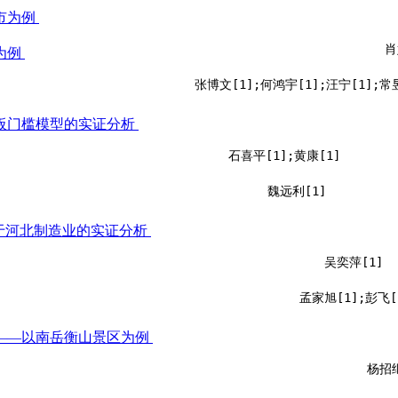
市为例
肖
为例
张博文[1];何鸿宇[1];汪宁[1];常昱
板门槛模型的实证分析
石喜平[1];黄康[1]
魏远利[1]
于河北制造业的实证分析
吴奕萍[1]
孟家旭[1];彭飞[
——以南岳衡山景区为例
杨招继