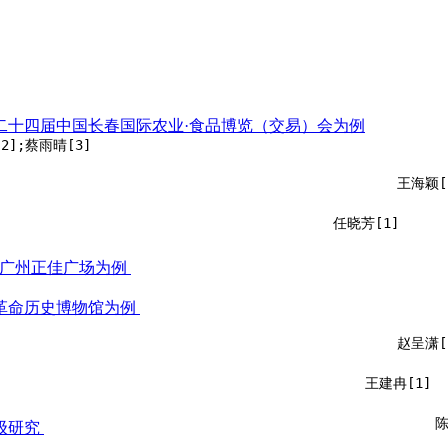
第二十四届中国长春国际农业·食品博览（交易）会为例
2];蔡雨晴[3]
王海颖[
任晓芳[1]
以广州正佳广场为例
革命历史博物馆为例
赵呈潇[
王建冉[1]
陈
级研究