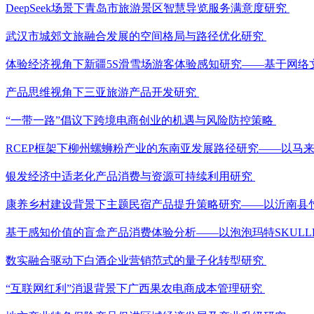
DeepSeek场景下青岛市旅游景区智慧导览服务满意度研究
武汉市城郊文旅融合发展的空间格局与路径优化研究
体验经济视角下新疆5S滑雪场游客体验感知研究——基于网络
产品思维视角下三亚旅游产品开发研究
“一带一路”倡议下跨境电商创业的机遇与风险防控策略
RCEP框架下柳州螺蛳粉产业的东南亚发展路径研究——以马
银发经济中适老化产品消费与资源可持续利用研究
康养乡村建设背景下主题民宿产品提升策略研究——以沂南县
基于感知价值的盲盒产品消费体验分析——以泡泡玛特SKULL
数实融合驱动下白酒企业营销范式的量子化转型研究
“互联网红利”消退背景下广西果农电商成本管理研究