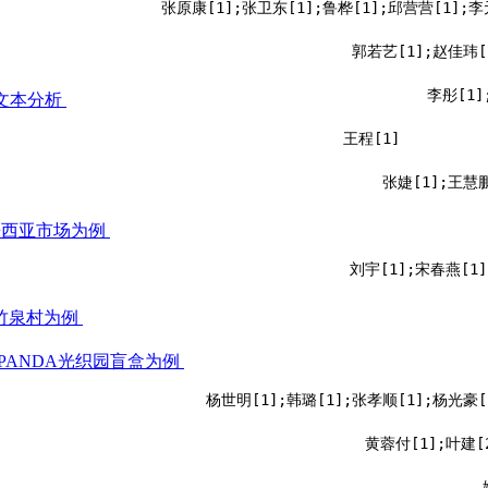
张原康[1];张卫东[1];鲁桦[1];邱营营[1];李
郭若艺[1];赵佳玮[
李彤[1]
文本分析
王程[1]
张婕[1];王慧鹏
来西亚市场为例
刘宇[1];宋春燕[1]
竹泉村为例
PANDA光织园盲盒为例
杨世明[1];韩璐[1];张孝顺[1];杨光豪[
黄蓉付[1];叶建[