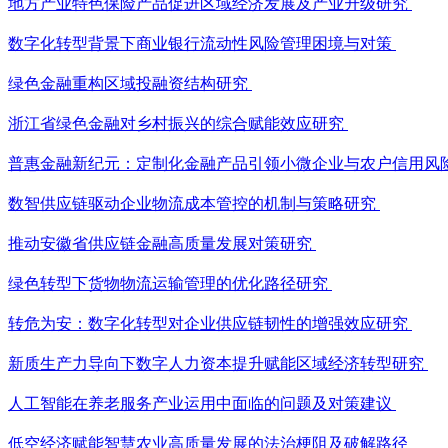
地方产业特色保险产品促进区域经济发展及产业升级研究
数字化转型背景下商业银行流动性风险管理困境与对策
绿色金融重构区域投融资结构研究
浙江省绿色金融对乡村振兴的综合赋能效应研究
普惠金融新纪元：定制化金融产品引领小微企业与农户信用风
数智供应链驱动企业物流成本管控的机制与策略研究
推动安徽省供应链金融高质量发展对策研究
绿色转型下货物物流运输管理的优化路径研究
转危为安：数字化转型对企业供应链韧性的增强效应研究
新质生产力导向下数字人力资本提升赋能区域经济转型研究
人工智能在养老服务产业运用中面临的问题及对策建议
低空经济赋能智慧农业高质量发展的法治梗阻及破解路径