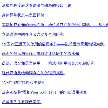
从极性程度表达看语法与修释的接口问题
身体异常状态与负面评价
零动词存在句的构式性质、地位及存在句的语用动因——从吕
立法语体中的多音节含动复合词研究
“V不V”正反问句使用的语用条件——以单音节高频动词为例
画面的展示与呈现：电影讲述话语中的流水句
语法、语义和语言使用——构式创新用法允准机制研究
现代汉语及物动词存在句的语用属性
“N+们”的定指性和主观性
反亲涉结构“看把Pron+X得（的）”的句法语用研究
吕叔湘先生教我做学问