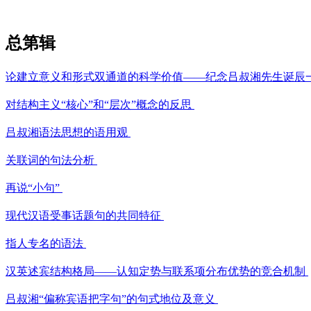
总第
辑
论建立意义和形式双通道的科学价值——纪念吕叔湘先生诞辰
对结构主义“核心”和“层次”概念的反思
吕叔湘语法思想的语用观
关联词的句法分析
再说“小句”
现代汉语受事话题句的共同特征
指人专名的语法
汉英述宾结构格局——认知定势与联系项分布优势的竞合机制
吕叔湘“偏称宾语把字句”的句式地位及意义