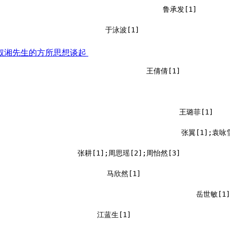
鲁承发[1]
于泳波[1]
叔湘先生的方所思想谈起
王倩倩[1]
王璐菲[1]
张翼[1];袁咏雪
张耕[1];周思瑶[2];周怡然[3]
马欣然[1]
岳世敏[1
江蓝生[1]