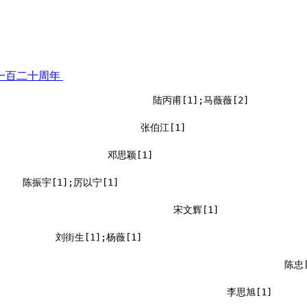
一百二十周年
陆丙甫[1];马薇薇[2]
张伯江[1]
邓思颖[1]
陈振宇[1];厉以宁[1]
宋文辉[1]
刘街生[1];杨薇[1]
陈忠[
李思旭[1]