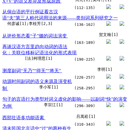
X+V”的语义差异及形成原因
(112-135)
从侗台语的平行例证看古汉
语“夫”第三人称代词用法的来源——类别词系列研究之一
何彦诚[1];李桂芳[2,3]
(136-162)
贺文翰[1]
从评价形态看“子”缀的词法演变
(163-189)
再谈汉语方言里趋向动词的语法
化：关联位移标记语法化的形式表现
[法]柯理思[1]
(190-225)
李明[1]
测度副词“无乃”“得无”“将无”
(226-257)
动源时间副词的语义来源及演变机
李小军[1]
制
(258-295)
句子的言语行为类型对词义虚化的影响——以副词“快”的演变
李宗江[1]
为例
(296-309)
吕嵩崧[1]
西部壮语多功能语素
(310-343)
清末民国北京话中“过”的两种有生