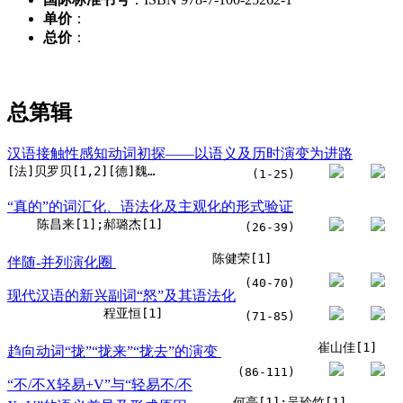
单价
：
总价
：
总第
辑
汉语接触性感知动词初探——以语义及历时演变为进路
[法]贝罗贝[1,2][德]魏婷兰;周兮吟
(1-25)
“真的”的词汇化、语法化及主观化的形式验证
陈昌来[1];郝璐杰[1]
(26-39)
陈健荣[1]
伴随-并列演化圈
(40-70)
现代汉语的新兴副词“怒”及其语法化
程亚恒[1]
(71-85)
崔山佳[1]
趋向动词“拢”“拢来”“拢去”的演变
(86-111)
“不/不X轻易+V”与“轻易不/不
何亮[1];吴玲竹[1]