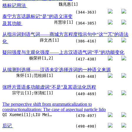
魏兆惠[1]
格标记用法
(344-363)
泰宁方言话题标记“是”的语义演变
肖慧珍[1]
及其功能
(364-385)
从指示词到语气词——商城方言程度指示句中“这”“兀”的语法
薛文杰[1]
化
(386-416)
疑问强度与主观化强度——上古汉语语气词“乎”的功能变化
杨荣祥[1,2]
(417-438)
从揣测到选择——汉语未定选择连词的一种语义来源
朱怀[1];范桂娟[1]
(439-448)
张呼片晋语多功能虚词“不是”及其语法化历程
宗守云[1];张清虹[1]
(449-469)
The perspective shift from grammaticalization to
constructionalization: The case of aspectual particle lido
QI Xuemei[1];LIU Meichun[1]
(470-497)
后记
(498-498)