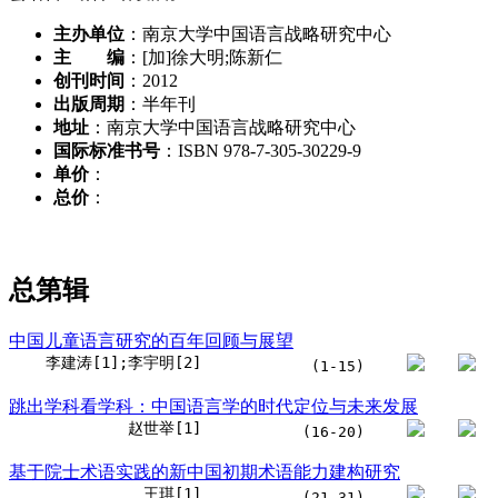
主办单位
：南京大学中国语言战略研究中心
主 编
：[加]徐大明;陈新仁
创刊时间
：2012
出版周期
：半年刊
地址
：南京大学中国语言战略研究中心
国际标准书号
：ISBN 978-7-305-30229-9
单价
：
总价
：
总第
辑
中国儿童语言研究的百年回顾与展望
李建涛[1];李宇明[2]
(1-15)
跳出学科看学科：中国语言学的时代定位与未来发展
赵世举[1]
(16-20)
基于院士术语实践的新中国初期术语能力建构研究
王琪[1]
(21-31)