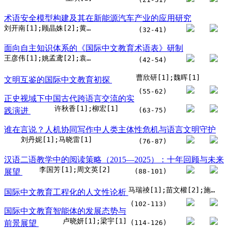
术语安全模型构建及其在新能源汽车产业的应用研究
刘开南[1];顾晶姝[2];黄广乾[1]
(32-41)
面向自主知识体系的《国际中文教育术语表》研制
王彦伟[1];姚孟鸢[2];袁礼[3]
(42-54)
曹欣研[1];魏晖[1]
文明互鉴的国际中文教育初探
(55-62)
正史视域下中国古代跨语言交流的实
许秋香[1];柳宏[1]
践演进
(63-75)
谁在言说？人机协同写作中人类主体性危机与语言文明守护
刘丹妮[1];马晓雷[1]
(76-87)
汉语二语教学中的阅读策略（2015—2025）：十年回顾与未来
李国芳[1];周文英[2]
展望
(88-101)
马瑞祾[1];苗文權[2];施春宏[2]
国际中文教育工程化的人文性论析
(102-113)
国际中文教育智能体的发展态势与
卢晓妍[1];梁宇[1]
前景展望
(114-126)