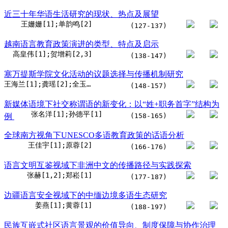
近三十年华语生活研究的现状、热点及展望
王姗姗[1];单韵鸣[2]
(127-137)
越南语言教育政策演进的类型、特点及启示
高皇伟[1];贺增莉[2,3]
(138-147)
塞万提斯学院文化活动的议题选择与传播机制研究
王海兰[1];龚瑶[2];全玉珍[1,3]
(148-157)
新媒体语境下社交称谓语的新变化：以“姓+职务首字”结构为
张名洋[1];孙德平[1]
例
(158-165)
全球南方视角下UNESCO多语教育政策的话语分析
王佳宇[1];原蓉[2]
(166-176)
语言文明互鉴视域下非洲中文的传播路径与实践探索
张赫[1,2];郑崧[1]
(177-187)
边疆语言安全视域下的中缅边境多语生态研究
姜燕[1];黄蓉[1]
(188-197)
民族互嵌式社区语言景观的价值导向、制度保障与协作治理