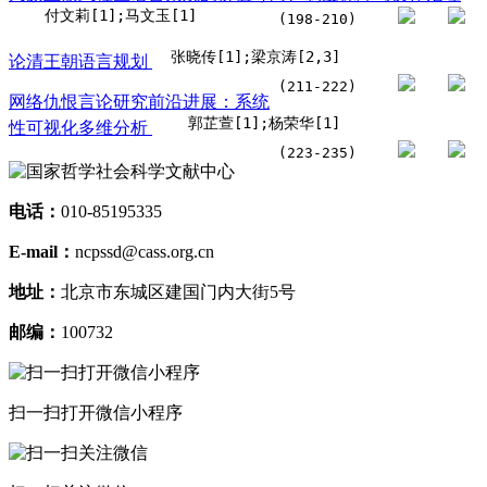
付文莉[1];马文玉[1]
(198-210)
张晓传[1];梁京涛[2,3]
论清王朝语言规划
(211-222)
网络仇恨言论研究前沿进展：系统
郭芷萱[1];杨荣华[1]
性可视化多维分析
(223-235)
电话：
010-85195335
E-mail：
ncpssd@cass.org.cn
地址：
北京市东城区建国门内大街5号
邮编：
100732
扫一扫打开微信小程序