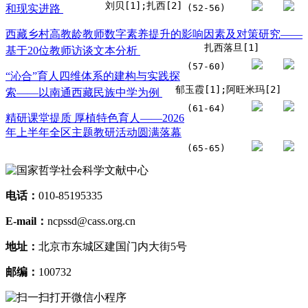
刘贝[1];扎西[2]
和现实进路
(52-56)
西藏乡村高教龄教师数字素养提升的影响因素及对策研究——
扎西落旦[1]
基于20位教师访谈文本分析
(57-60)
“沁合”育人四维体系的建构与实践探
郁玉霞[1];阿旺米玛[2]
索——以南通西藏民族中学为例
(61-64)
精研课堂提质 厚植特色育人——2026
年上半年全区主题教研活动圆满落幕
(65-65)
电话：
010-85195335
E-mail：
ncpssd@cass.org.cn
地址：
北京市东城区建国门内大街5号
邮编：
100732