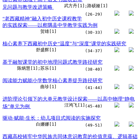
武方丹[1];路硕娅[1]
见问题与教学改进策略
(26-29)
“老西藏精神”融入初中历史课程教学
的实践探索——以察隅县中学教学实践为例
贺雄[1]
(30-33)
核心素养下西藏初中历史“温度”与“深度”课堂的实践研究
舒盛辉[1]
(34-37)
基于融智课堂的初中地理问题式教学路径研究
陈炳慧[1];苏乐[1]
(38-40)
阅读能力赋能小学数学核心素养提升路径研究
曲珍[1]
(41-44)
进阶理论引领下的大单元教学设计探索——以高中物理“静电
汪鸿飞[1]
场”单元为例
(45-48)
驱动·赋能·生长：幼儿项目式阅读的实施探究
白娜娜[1]
(49-51)
西藏高校铸牢中华民族共同体意识教育的价值意蕴、逻辑基础