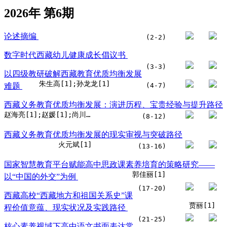
2026年 第6期
论述摘编
(2-2)
数字时代西藏幼儿健康成长倡议书
(3-3)
以四级教研破解西藏教育优质均衡发展
朱生高[1];孙龙龙[1]
难题
(4-7)
西藏义务教育优质均衡发展：演进历程、宝贵经验与提升路径
赵海亮[1];赵媛[1];尚川力[1]
(8-12)
西藏义务教育优质均衡发展的现实审视与突破路径
火元斌[1]
(13-16)
国家智慧教育平台赋能高中思政课素养培育的策略研究——
郭佳丽[1]
以“中国的外交”为例
(17-20)
西藏高校“西藏地方和祖国关系史”课
贾丽[1]
程价值意蕴、现实状况及实践路径
(21-25)
核心素养视域下高中语文书面表达常