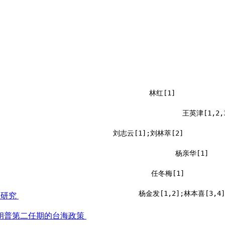
林红[1]
王英津[1,2,
刘志云[1];刘林萃[2]
杨亲华[1]
任冬梅[1]
杨金发[1,2];林本喜[3,4]
证研究
朗普第二任期的台海政策