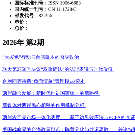
国际标准刊号
：ISSN 1006-6683
国内统一刊号
：CN 11-1728/C
邮发代号
：82-356
单价
：
总价
：
2026年 第2期
“大罢免”行动与台湾版本的否决政治
联大第2758号决议“双重确认”的法理逻辑与时代价值
台胞同等待遇“负面清单”管理模式探讨
两岸融合发展：新时代推进国家统一的新路径
新媒体对两岸民心相融的作用机制分析
两岸农产品市场一体化测度——基于边界效应法与ECFA的实
美国战略界的台海政策辩论：阵营分化与共识离散——兼论特