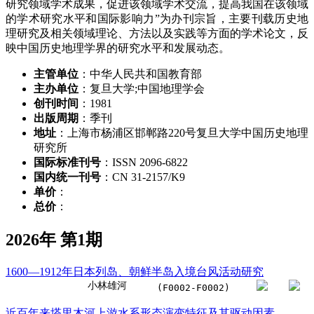
研究领域学术成果，促进该领域学术交流，提高我国在该领域
的学术研究水平和国际影响力”为办刊宗旨，主要刊载历史地
理研究及相关领域理论、方法以及实践等方面的学术论文，反
映中国历史地理学界的研究水平和发展动态。
主管单位
：中华人民共和国教育部
主办单位
：复旦大学;中国地理学会
创刊时间
：1981
出版周期
：季刊
地址
：上海市杨浦区邯郸路220号复旦大学中国历史地理
研究所
国际标准刊号
：ISSN 2096-6822
国内统一刊号
：CN 31-2157/K9
单价
：
总价
：
2026年 第1期
1600—1912年日本列岛、朝鲜半岛入境台风活动研究
小林雄河
(F0002-F0002)
近百年来塔里木河上游水系形态演变特征及其驱动因素