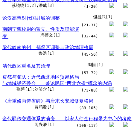
苏绕绕[1,2];潘威[3]
(1-20)
但昌武[1]
论汉高帝对代国封域的调整
(21-31)
南朝宁蛮校尉的置立、性质及职能演
冯博文[1]
变
(32-44)
梁代岭南的州、都督区调整与政治地理格局
鲁浩[1]
(45-56)
陶恒[1]
清代政区重名及其治理
(57-72)
皮筏与驼队：近代西北地区贸易格局
与地域经济整合——兼论民国“西北六省”概念的内涵
张萍[1];刘笑含[1]
(73-88)
《唐重修内侍省碑》与唐末长安城修复格局
贾鸿源[1]
(89-105)
金代驿传交通体系的演变——以宋人使金行程录为中心的考察
闫兴潘[1]
(106-117)