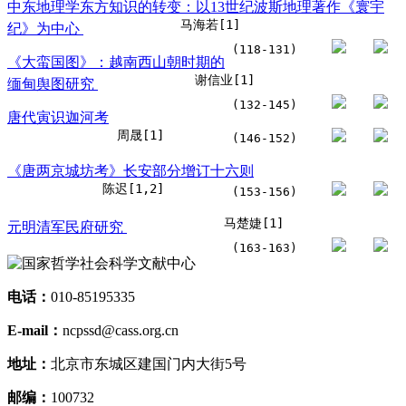
中东地理学东方知识的转变：以13世纪波斯地理著作《寰宇
马海若[1]
纪》为中心
(118-131)
《大蛮国图》：越南西山朝时期的
谢信业[1]
缅甸舆图研究
(132-145)
唐代寅识迦河考
周晟[1]
(146-152)
《唐两京城坊考》长安部分增订十六则
陈迟[1,2]
(153-156)
马楚婕[1]
元明清军民府研究
(163-163)
电话：
010-85195335
E-mail：
ncpssd@cass.org.cn
地址：
北京市东城区建国门内大街5号
邮编：
100732