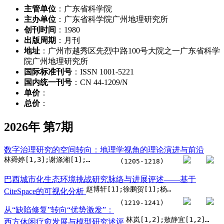
主管单位
：广东省科学院
主办单位
：广东省科学院广州地理研究所
创刊时间
：1980
出版周期
：月刊
地址
：广州市越秀区先烈中路100号大院之一广东省科学
院广州地理研究所
国际标准刊号
：ISSN 1001-5221
国内统一刊号
：CN 44-1209/N
单价
：
总价
：
2026年 第7期
数字治理研究的空间转向：地理学视角的理论演进与前沿
林舜婷[1,3];谢涤湘[1];郭杰[2]
(1205-1218)
巴西城市化生态环境挑战研究脉络与进展评述——基于
赵博轩[1];徐鹏贺[1];杨园园[1]
CiteSpace的可视化分析
(1219-1241)
从“缺陷修复”转向“优势激发”：
林岚[1,2];敖静宜[1,2];程珍香[1,2];刘群[1,2];蔡诗进[1,2];努热喀麦尔·如则[1,2];罗琴[1,2];李琼[1,2]
西方休闲疗愈发展与模型研究述评