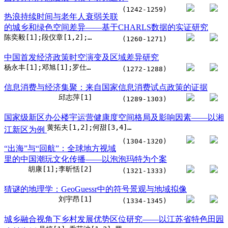
(1242-1259)
热浪持续时间与老年人衰弱关联
的城乡和绿色空间差异——基于CHARLS数据的实证研究
陈奕毅[1];段仪章[1,2];刘向杰[1];叶玉瑶[3,4]
(1260-1271)
中国首发经济政策时空演变及区域差异研究
杨永丰[1];邓旭[1];罗仕伟[1]
(1272-1288)
信息消费与经济集聚：来自国家信息消费试点政策的证据
邱志萍[1]
(1289-1303)
国家级新区办公楼宇运营健康度空间格局及影响因素——以湘
黄拓夫[1,2];何甜[3,4];王英[3];刘航颖[5]
江新区为例
(1304-1320)
“出海”与“回航”：全球地方视域
里的中国潮玩文化传播——以泡泡玛特为个案
胡康[1];李昕恬[2]
(1321-1333)
猜谜的地理学：GeoGuessr中的符号景观与地域拟像
刘宇昂[1]
(1334-1345)
城乡融合视角下乡村发展优势区位研究——以江苏省特色田园