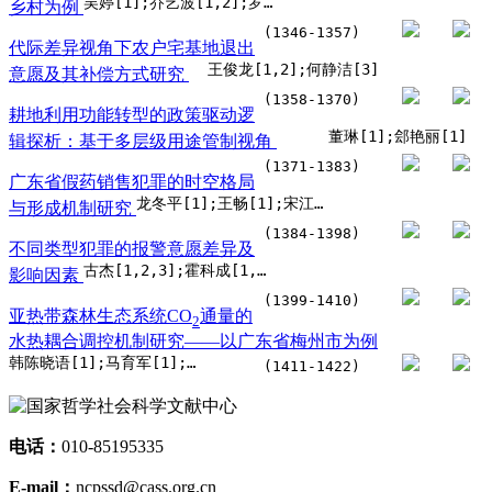
吴婷[1];乔艺波[1,2];罗震东[1,2]
乡村为例
(1346-1357)
代际差异视角下农户宅基地退出
王俊龙[1,2];何静洁[3]
意愿及其补偿方式研究
(1358-1370)
耕地利用功能转型的政策驱动逻
董琳[1];郐艳丽[1]
辑探析：基于多层级用途管制视角
(1371-1383)
广东省假药销售犯罪的时空格局
龙冬平[1];王畅[1];宋江宇[2]
与形成机制研究
(1384-1398)
不同类型犯罪的报警意愿差异及
古杰[1,2,3];霍科成[1,2,3];陈潇[1,2,3]
影响因素
(1399-1410)
亚热带森林生态系统CO
通量的
2
水热耦合调控机制研究——以广东省梅州市为例
韩陈晓语[1];马育军[1];姜传礼[1];陈婉婷[1];林贻偕[1];江晓鹏[2];郑政伟[3];温茹淑[4]
(1411-1422)
电话：
010-85195335
E-mail：
ncpssd@cass.org.cn