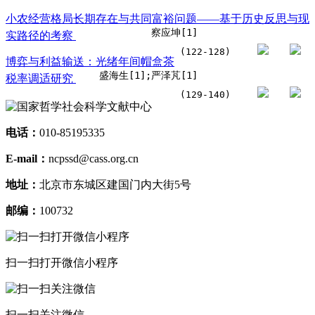
小农经营格局长期存在与共同富裕问题——基于历史反思与现
察应坤[1]
实路径的考察
(122-128)
博弈与利益输送：光绪年间帽盒茶
盛海生[1];严泽芃[1]
税率调适研究
(129-140)
电话：
010-85195335
E-mail：
ncpssd@cass.org.cn
地址：
北京市东城区建国门内大街5号
邮编：
100732
扫一扫打开微信小程序
扫一扫关注微信