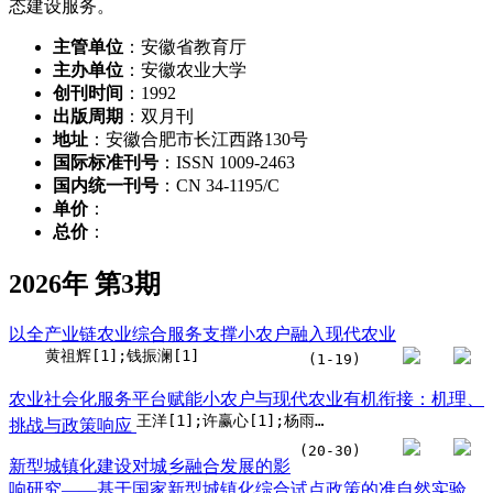
态建设服务。
主管单位
：安徽省教育厅
主办单位
：安徽农业大学
创刊时间
：1992
出版周期
：双月刊
地址
：安徽合肥市长江西路130号
国际标准刊号
：ISSN 1009-2463
国内统一刊号
：CN 34-1195/C
单价
：
总价
：
2026年 第3期
以全产业链农业综合服务支撑小农户融入现代农业
黄祖辉[1];钱振澜[1]
(1-19)
农业社会化服务平台赋能小农户与现代农业有机衔接：机理、
王洋[1];许赢心[1];杨雨淇[1]
挑战与政策响应
(20-30)
新型城镇化建设对城乡融合发展的影
响研究——基于国家新型城镇化综合试点政策的准自然实验