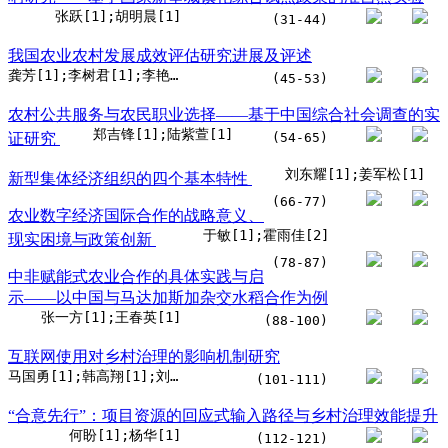
张跃[1];胡明晨[1]
(31-44)
我国农业农村发展成效评估研究进展及评述
龚芳[1];李树君[1];李艳姣[1];陈凡[1]
(45-53)
农村公共服务与农民职业选择——基于中国综合社会调查的实
郑吉锋[1];陆紫萱[1]
证研究
(54-65)
刘东耀[1];姜军松[1]
新型集体经济组织的四个基本特性
(66-77)
农业数字经济国际合作的战略意义、
于敏[1];霍雨佳[2]
现实困境与政策创新
(78-87)
中非赋能式农业合作的具体实践与启
示——以中国与马达加斯加杂交水稻合作为例
张一方[1];王春英[1]
(88-100)
互联网使用对乡村治理的影响机制研究
马国勇[1];韩高翔[1];刘欣[1]
(101-111)
“合意先行”：项目资源的回应式输入路径与乡村治理效能提升
何盼[1];杨华[1]
(112-121)