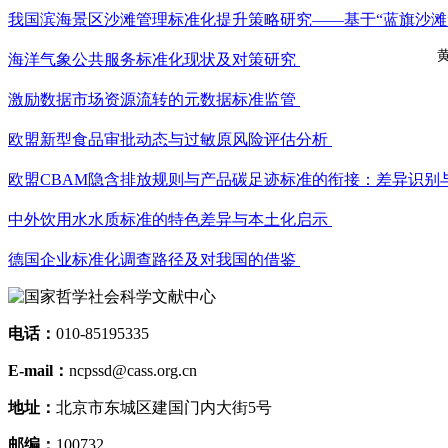
我国滨海景区沙滩管理标准化提升策略研究——基于“蓝旗沙滩
黄
海洋气象公共服务标准化现状及对策研究
激励数据市场资源流转的元数据标准监管
欧盟新型食品审批动态与过敏原风险评估分析
欧盟CBAM隐含排放规则与产品碳足迹标准的衔接：差异识别
中外饮用水水质标准的特色差异与本土化启示
德国企业标准化调查路径及对我国的借鉴
电话：
010-85195335
E-mail：
ncpssd@cass.org.cn
地址：
北京市东城区建国门内大街5号
邮编：
100732