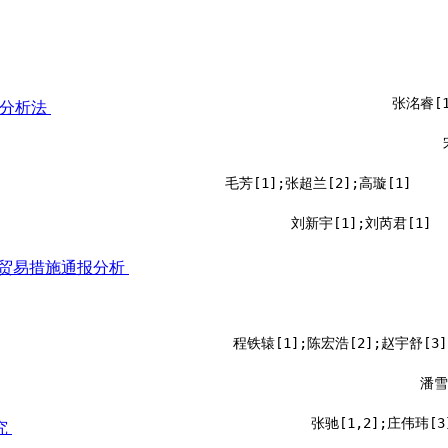
张洺睿[1
据分析法
毛芳[1];张超兰[2];高璇[1]
刘新宇[1];刘芮君[1]
性贸易措施通报分析
程铁辕[1];陈宏浩[2];赵宇舒[3]
潘雪
张驰[1,2];庄伟玮[3
究