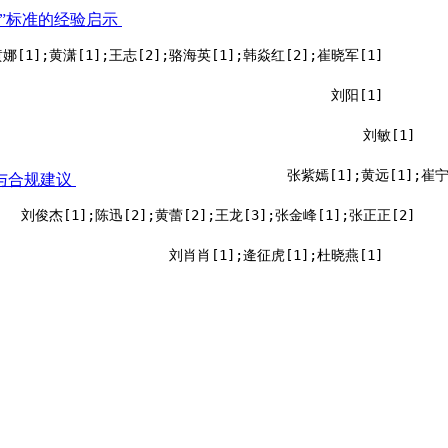
”标准的经验启示
娜[1];黄潇[1];王志[2];骆海英[1];韩焱红[2];崔晓军[1]
刘阳[1]
刘敏[1]
张紫嫣[1];黄远[1];崔宁
与合规建议
刘俊杰[1];陈迅[2];黄蕾[2];王龙[3];张金峰[1];张正正[2]
刘肖肖[1];逄征虎[1];杜晓燕[1]