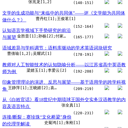
张兆龙[1,2]
(140-151)
文学的生成功能与“来临中的共同体”——评《文学能为共同体
曹丹红[1];王俊茗[1]
做什么？》
(152-164)
认知语言学视域下手势研究的前沿
金胜昔[1];孙杨[2];付家睿[1]
与展望
(165-177)
语域差异与学科调节：语料库驱动的学术英语词块研究
曹倩瑜[1,2];吴耀武[1]
(178-191)
教师对人工智能技术的认知隐喻分析——以江苏省高中英语教
梁婧玉[1];李爱云[2]
师为例
(192-208)
印象管理理论的演进、反思与展望——基于语用学的跨学科视
王静萍[1];王晓婧[2];袁周敏[3]
角
(209-219)
从《白姓官话》看18世纪中期琉球王国外交实务汉语教学的内
张全真[1]
容及语言特点
(220-231)
连接/断裂：赛珍珠“文化桥梁”身份
史菊鸿[1];朱刚[1]
的伦理学解读