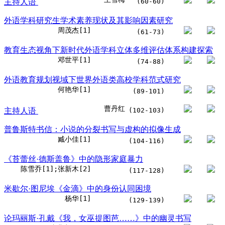
主持人语
(60-60)
外语学科研究生学术素养现状及其影响因素研究
周茂杰[1]
(61-73)
教育生态视角下新时代外语学科立体多维评估体系构建探索
邓世平[1]
(74-88)
外语教育规划视域下世界外语类高校学科范式研究
何艳华[1]
(89-101)
曹丹红
主持人语
(102-103)
普鲁斯特书信：小说的分裂书写与虚构的拟像生成
臧小佳[1]
(104-116)
《苔蕾丝·德斯盖鲁》中的隐形家庭暴力
陈雪乔[1];张新木[2]
(117-128)
米歇尔·图尼埃《金滴》中的身份认同困境
杨华[1]
(129-139)
论玛丽斯·孔戴《我，女巫提图芭……》中的幽灵书写