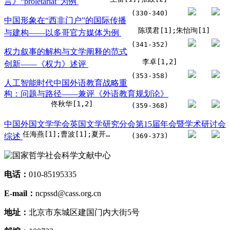
言》“proletariat”为例
(330-340)
中国形象在“西非门户”的国际传播
陈璞君[1];朱怡珣[1]
与建构——以多哥官方媒体为例
(341-352)
权力叙事的解构与文学阐释的范式
李卓[1,2]
创新——《权力》述评
(353-358)
人工智能时代中国外语教育战略重
构：问题与路径——兼评《外语教育规划论》
佟秋华[1,2]
(359-368)
中国外国文学学会英国文学研究分会第15届年会暨学术研讨会
任海燕[1];曹波[1];夏开伟[1]
综述
(369-373)
电话：
010-85195335
E-mail：
ncpssd@cass.org.cn
地址：
北京市东城区建国门内大街5号