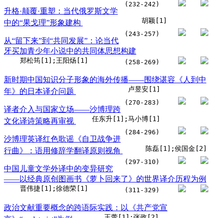
(232-242)
升格·颠覆·重塑：当代俄罗斯文学
胡颖[1]
中的“果戈理”形象建构
(243-257)
从“留下来”到“共同发展”：论当代
牙买加青少年小说中的共同体思想构建
郑松筠[1];王阳炀[1]
(258-269)
新时期中国知识分子形象的海外传播——围绕谌容《人到中
卢昱安[1]
年》的日本译介问题
(270-283)
译者介入与国家立场——沙博理跨
任东升[1];马小博[1]
文化译诗策略再审视
(284-296)
沙博理英译红色歌谣《自卫战争进
陈磊[1];侯国金[2]
行曲》：语用修辞学翻译原则视角
(297-310)
中国儿童文学外译中的变异研究
——以经典原创图画书《萝卜回来了》的世界译介历程为例
晋伟捷[1];徐德荣[1]
(311-329)
政治文献重要概念的跨语际实践：以《共产党宣
王蕾[1];张政[2]