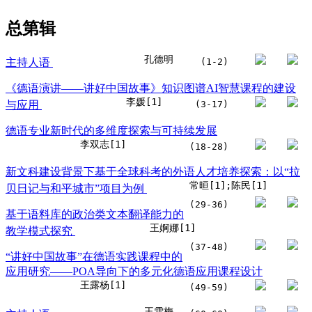
总第
辑
孔德明
主持人语
(1-2)
《德语演讲——讲好中国故事》知识图谱AI智慧课程的建设
李媛[1]
与应用
(3-17)
德语专业新时代的多维度探索与可持续发展
李双志[1]
(18-28)
新文科建设背景下基于全球科考的外语人才培养探索：以“拉
常晅[1];陈民[1]
贝日记与和平城市”项目为例
(29-36)
基于语料库的政治类文本翻译能力的
王婀娜[1]
教学模式探究
(37-48)
“讲好中国故事”在德语实践课程中的
应用研究——POA导向下的多元化德语应用课程设计
王露杨[1]
(49-59)
王雪梅