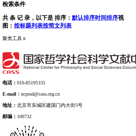
检索条件
共
条 记 录，以下是
排序：
默认排序
时间排序
视
图：
按标题列表
按简文列表
聚类工具
0
电话：
010-85195335
E-mail：
ncpssd@cass.org.cn
地址：
北京市东城区建国门内大街5号
邮编：
100732