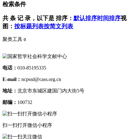
检索条件
共
条 记 录，以下是
排序：
默认排序
时间排序
视
图：
按标题列表
按简文列表
聚类工具
0
电话：
010-85195335
E-mail：
ncpssd@cass.org.cn
地址：
北京市东城区建国门内大街5号
邮编：
100732
扫一扫打开微信小程序