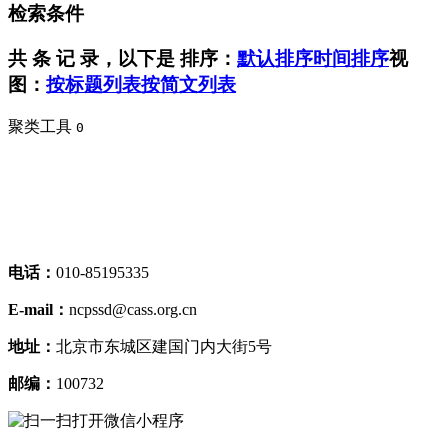
检索条件
共
条 记 录，以下是
排序：
默认排序
时间排序
视
图：
按标题列表
按简文列表
聚类工具
0
电话：
010-85195335
E-mail：
ncpssd@cass.org.cn
地址：
北京市东城区建国门内大街5号
邮编：
100732