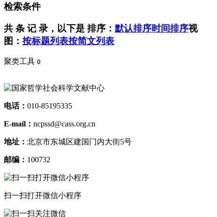
检索条件
共
条 记 录，以下是
排序：
默认排序
时间排序
视
图：
按标题列表
按简文列表
聚类工具
0
电话：
010-85195335
E-mail：
ncpssd@cass.org.cn
地址：
北京市东城区建国门内大街5号
邮编：
100732
扫一扫打开微信小程序